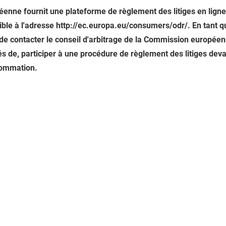
nne fournit une plateforme de règlement des litiges en ligne
ible à l'adresse
http://ec.europa.eu/consumers/odr/.
En tant q
té de contacter le conseil d'arbitrage de la Commission europ
gés de, participer à une procédure de règlement des litiges dev
sommation.
alité
Mentions légales
Politique de cookies
© 2035 par Nom du si