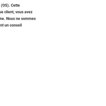
 (OS). Cette
ue client, vous avez
éenne. Nous ne sommes
ant un conseil
te. Créé avec
Wix.com